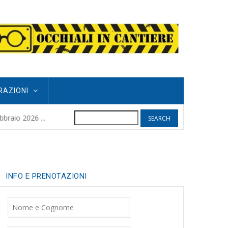
RAZIONI
Search
POGGIO GRIFO
raio 2026 ...
8 months ago
| 
INFO E PRENOTAZIONI
Nome
Cognome