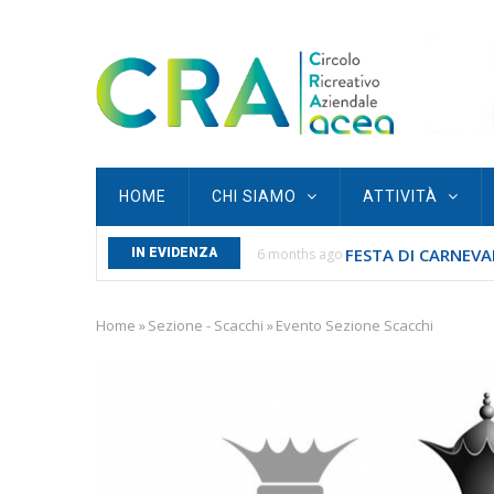
Skip
to
main
content
Main
HOME
CHI SIAMO
ATTIVITÀ
navigation
FESTA DI CARNEVAL
S SAN SEBASTIANO...
IN EVIDENZA
6 months ago
Home
»
Sezione - Scacchi
»
Evento Sezione Scacchi
Breadcrumb