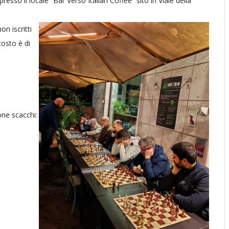
esso il locale “Bar Verso Italian Coffee” sito in Viale della
on iscritti
costo è di
one scacchi: