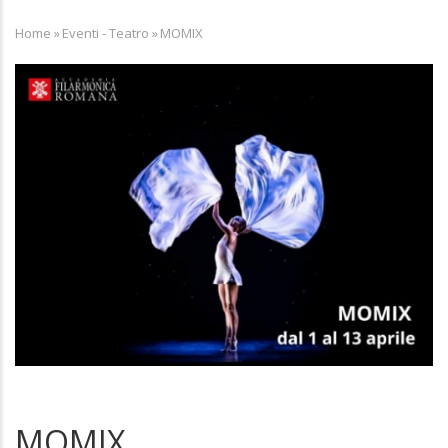
Home
»
Eventi - Teatro
»
MOMIX
Breadcrumb
MOMIX