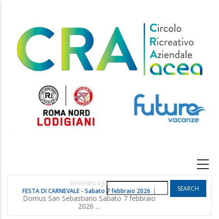
Skip
to
main
content
Main
navigation
6 months ago
Search
|
FESTA DI CARNEVALE - Sabato 7 febbraio 2026
POGGIO G
Domus San Sebastiano Sabato 7 febbraio
2026 ...