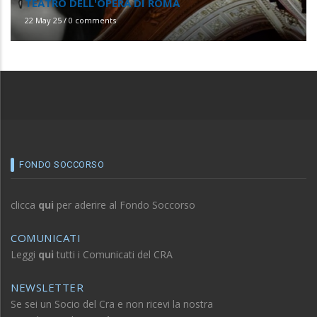
TEATRO DELL'OPERA DI ROMA
22 May 25
/
0 comments
FONDO SOCCORSO
clicca
qui
per aderire al Fondo Soccorso
COMUNICATI
Leggi
qui
tutti i Comunicati del CRA
NEWSLETTER
Se sei un Socio del Cra e non ricevi la nostra