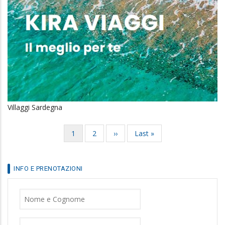
Villaggi Sardegna
Current
1
Page
2
Next
››
Last
Last »
Pagination
page
page
page
INFO E PRENOTAZIONI
Nome
Cognome
Telefono