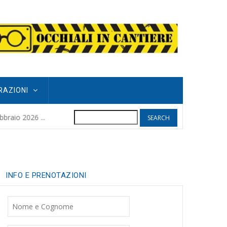
RAZIONI
Search
POGGIO GRIFO
raio 2026 ...
8 months ago
| 
INFO E PRENOTAZIONI
Nome
Cognome