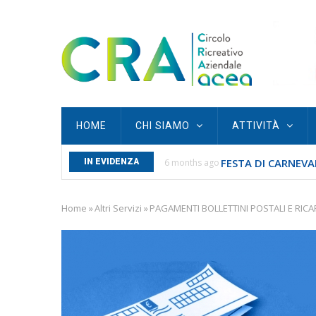
Skip
to
main
content
Main
HOME
CHI SIAMO
ATTIVITÀ
navigation
FESTA DI CARNEVAL
S SAN SEBASTIANO...
IN EVIDENZA
6 months ago
Home
»
Altri Servizi
»
PAGAMENTI BOLLETTINI POSTALI E RICA
Breadcrumb