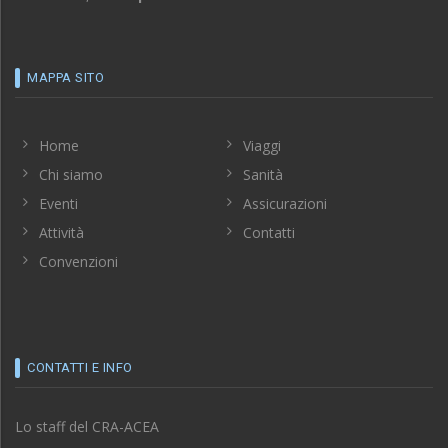
MAPPA SITO
Home
Viaggi
Chi siamo
Sanità
Eventi
Assicurazioni
Attività
Contatti
Convenzioni
CONTATTI E INFO
Lo staff del CRA-ACEA
è lieto di accogliervi