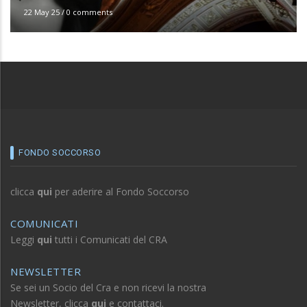
22 May 25
/
0 comments
FONDO SOCCORSO
clicca
qui
per aderire al Fondo Soccorso
COMUNICATI
Leggi
qui
tutti i Comunicati del CRA
NEWSLETTER
Se sei un Socio del Cra e non ricevi la nostra
Newsletter, clicca
qui
e contattaci.