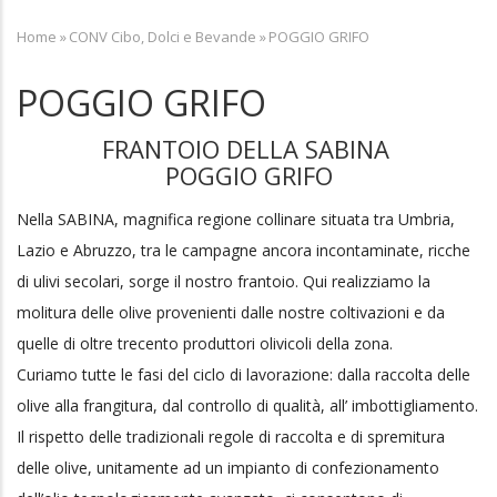
Home
»
CONV Cibo, Dolci e Bevande
»
POGGIO GRIFO
Breadcrumb
POGGIO GRIFO
FRANTOIO DELLA SABINA
POGGIO GRIFO
Nella SABINA, magnifica regione collinare situata tra Umbria,
Lazio e Abruzzo, tra le campagne ancora incontaminate, ricche
di ulivi secolari, sorge il nostro frantoio. Qui realizziamo la
molitura delle olive provenienti dalle nostre coltivazioni e da
quelle di oltre trecento produttori olivicoli della zona.
Curiamo tutte le fasi del ciclo di lavorazione: dalla raccolta delle
olive alla frangitura, dal controllo di qualità, all’ imbottigliamento.
Il rispetto delle tradizionali regole di raccolta e di spremitura
delle olive, unitamente ad un impianto di confezionamento
dell’olio tecnologicamente avanzato, ci consentono di