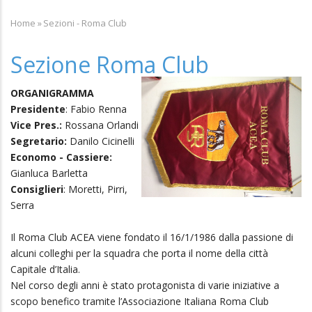
Home
»
Sezioni - Roma Club
Breadcrumb
Sezione Roma Club
ORGANIGRAMMA
Presidente
: Fabio Renna
Vice Pres.:
Rossana Orlandi
Segretario:
Danilo Cicinelli
Economo - Cassiere:
Gianluca Barletta
Consiglieri
: Moretti, Pirri,
Serra
Il Roma Club ACEA viene fondato il 16/1/1986 dalla passione di
alcuni colleghi per la squadra che porta il nome della città
Capitale d’Italia.
Nel corso degli anni è stato protagonista di varie iniziative a
scopo benefico tramite l’Associazione Italiana Roma Club
(A.I.R.C.) a cui il Club è associato.