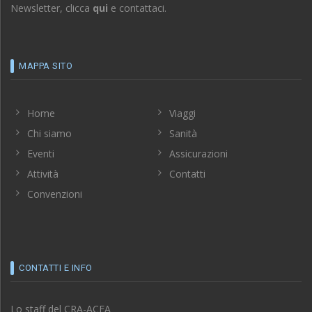
Home
Viaggi
Chi siamo
Sanità
Eventi
Assicurazioni
Attività
Contatti
Convenzioni
CONTATTI E INFO
Lo staff del CRA-ACEA
è lieto di accogliervi
nei seguenti orari:
08:15 - 16:15 - dal lunedì al venerdì