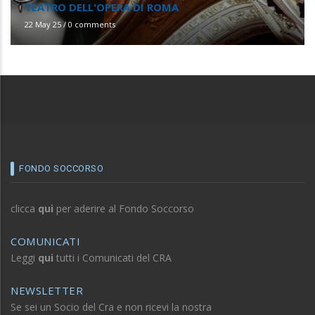
FONDO SOCCORSO
clicca
qui
per aderire al Fondo Soccorso
COMUNICATI
Leggi
qui
tutti i Comunicati del CRA
NEWSLETTER
Se sei un Socio del Cra e non ricevi la nostra
Newsletter, clicca
qui
e contattaci.
MAPPA SITO