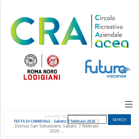
Skip
to
main
content
Main
navigation
6 months ago
Search
|
FESTA DI CARNEVALE - Sabato 7 febbraio 2026
POGGIO G
Domus San Sebastiano Sabato 7 febbraio
2026 ...