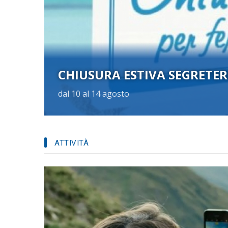
A
EVENT
Il Teat
Studio legale Roberto Mantella
Massi
ATTIVITÀ