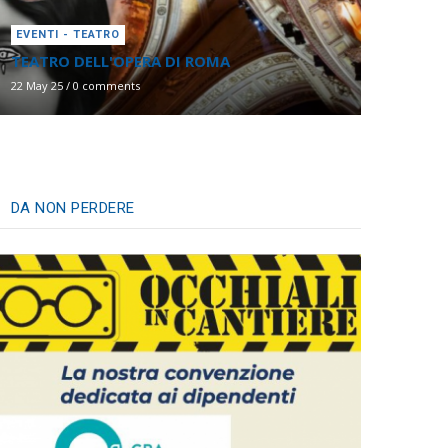
EVENTI - TEATRO
TEATRO DELL'OPERA DI ROMA
22 May 25
/
0 comments
DA NON PERDERE