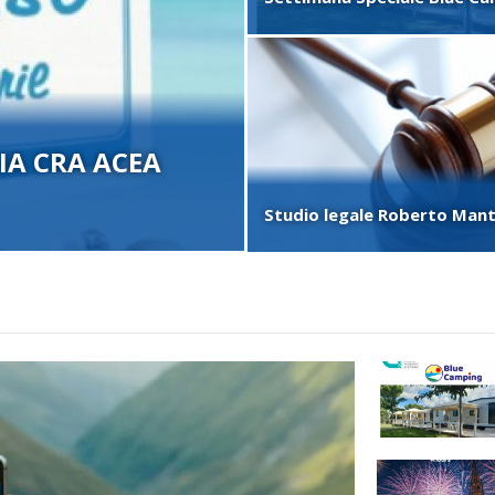
ALTRI SERVIZI
EVENTI IN BUS
IN AUTOBUS AI CONCERTI
I - TEATRO
IMPORTANTI IN ITALIA: Il
ro dell’Opera al Circo
viaggiare e divertirsi
mo