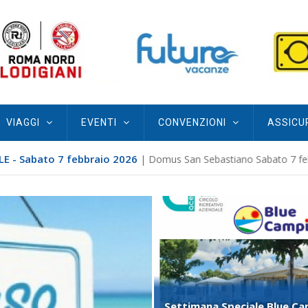
VIAGGI
EVENTI
CONVENZIONI
ASSICU
RANTOIO DELLA SABINA...
VARIE
LLO MIRAMARE