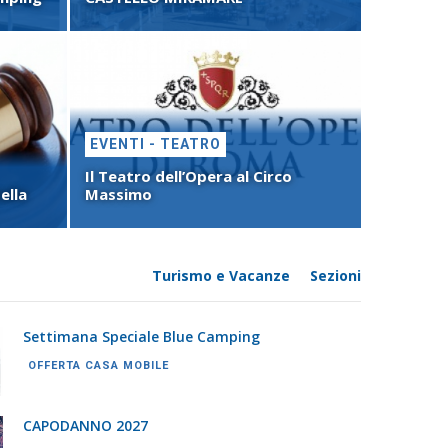
 e AI FESTIVAL MUSICALI PIU'
 modo piu' economico, comodo e sicuro per
Contribut
Turismo e Vacanze
Sezioni
Settimana Speciale Blue Camping
OFFERTA CASA MOBILE
CAPODANNO 2027