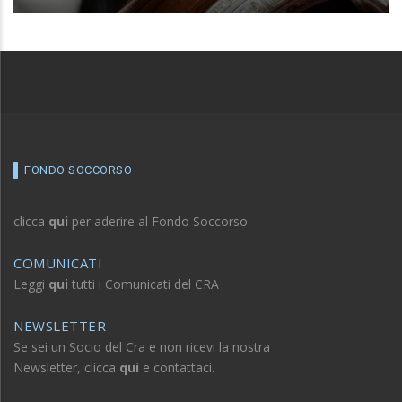
FONDO SOCCORSO
clicca
qui
per aderire al Fondo Soccorso
COMUNICATI
Leggi
qui
tutti i Comunicati del CRA
NEWSLETTER
Se sei un Socio del Cra e non ricevi la nostra
Newsletter, clicca
qui
e contattaci.