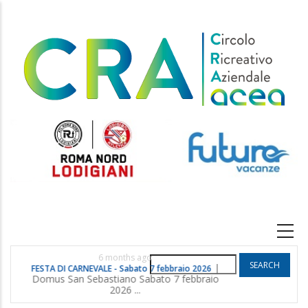
Skip
to
main
content
Main
navigation
6 months ago
Search
|
FESTA DI CARNEVALE - Sabato 7 febbraio 2026
POGGIO G
Domus San Sebastiano Sabato 7 febbraio
2026 ...