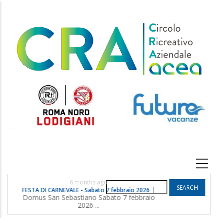
Skip
to
main
content
Main
navigation
6 months ago
Search
|
FESTA DI CARNEVALE - Sabato 7 febbraio 2026
POGGIO G
Domus San Sebastiano Sabato 7 febbraio
2026 ...