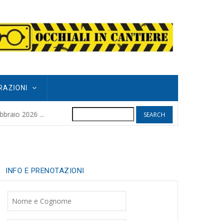
RAZIONI
Search
POGGIO GRIFO
raio 2026 ...
8 months ago
| 
INFO E PRENOTAZIONI
Nome
Cognome