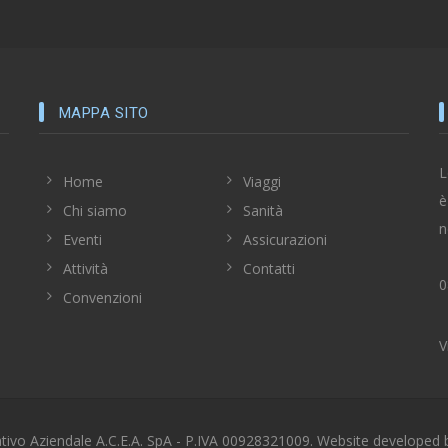
MAPPA SITO
L
Home
Viaggi
è
Chi siamo
Sanità
n
Eventi
Assicurazioni
Attività
Contatti
0
Convenzioni
V
ativo Aziendale A.C.E.A. SpA - P.IVA 00928321009. Website developed