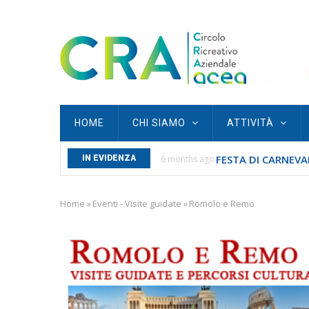
Skip
to
main
content
Main
HOME
CHI SIAMO
ATTIVITÀ
navigation
FESTA DI CARNEVAL
S SAN SEBASTIANO...
IN EVIDENZA
6 months ago
Home
»
Eventi - Visite guidate
»
Romolo e Remo
Breadcrumb