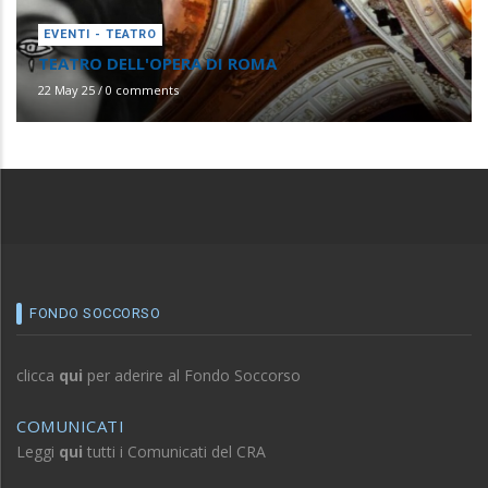
EVENTI - TEATRO
TEATRO DELL'OPERA DI ROMA
22 May 25
/
0 comments
FONDO SOCCORSO
clicca
qui
per aderire al Fondo Soccorso
COMUNICATI
Leggi
qui
tutti i Comunicati del CRA