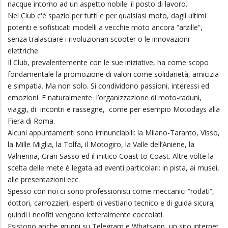
nacque intorno ad un aspetto nobile: il posto di lavoro.
Nel Club c'è spazio per tutti e per qualsiasi moto, dagli ultimi
potenti e sofisticati modelli a vecchie moto ancora “arzille”,
senza tralasciare i rivoluzionari scooter o le innovazioni
elettriche.
Il Club, prevalentemente con le sue iniziative, ha come scopo
fondamentale la promozione di valori come solidarietà, amicizia
e simpatia. Ma non solo. Si condividono passioni, interessi ed
emozioni. E naturalmente l’organizzazione di moto-raduni,
viaggi, di incontri e rassegne, come per esempio Motodays alla
Fiera di Roma.
Alcuni appuntamenti sono irrinunciabili: la Milano-Taranto, Visso,
la Mille Miglia, la Tolfa, il Motogiro, la Valle dell’Aniene, la
Valnerina, Gran Sasso ed il mitico Coast to Coast. Altre volte la
scelta delle mete è legata ad eventi particolari: in pista, ai musei,
alle presentazioni ecc.
Spesso con noi ci sono professionisti come meccanici “rodati”,
dottori, carrozzieri, esperti di vestiario tecnico e di guida sicura;
quindi i neofiti vengono letteralmente coccolati.
Esistono anche gruppi su Telegram e Whatsapp, un sito internet