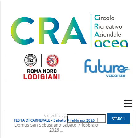
Skip
to
main
content
Main
navigation
6 months ago
Search
|
FESTA DI CARNEVALE - Sabato 7 febbraio 2026
POGGIO G
Domus San Sebastiano Sabato 7 febbraio
2026 ...