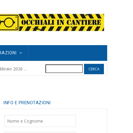
RAZIONI
Cerca
POGGIO GRIFO
raio 2026 ...
9 mesi ago
| 
INFO E PRENOTAZIONI
Nome
Cognome