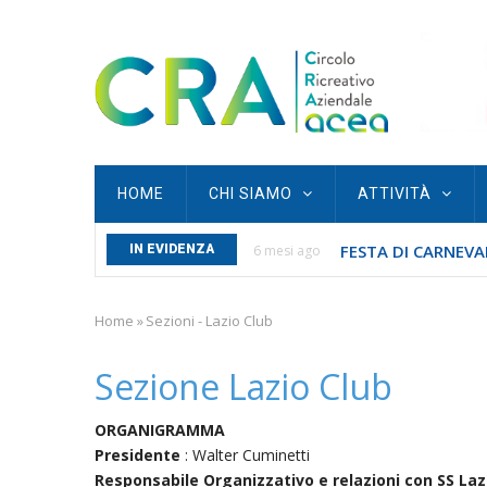
Salta
al
contenuto
principale
Main
HOME
CHI SIAMO
ATTIVITÀ
navigation
FESTA DI CARNEVAL
S SAN SEBASTIANO...
IN EVIDENZA
6 mesi ago
Home
»
Sezioni - Lazio Club
Briciole
di
Sezione Lazio Club
pane
ORGANIGRAMMA
Presidente
: Walter Cuminetti
Responsabile Organizzativo e relazioni con SS
Laz