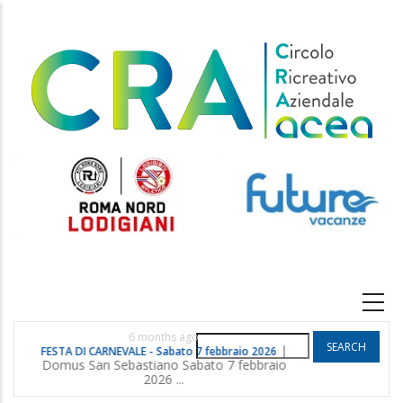
Skip
to
main
content
Main
navigation
6 months ago
Search
|
FESTA DI CARNEVALE - Sabato 7 febbraio 2026
POGGIO G
Domus San Sebastiano Sabato 7 febbraio
2026 ...