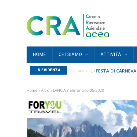
Skip
to
main
content
Main
HOME
CHI SIAMO
ATTIVITÀ
navigation
FESTA DI CARNEVAL
S SAN SEBASTIANO...
IN EVIDENZA
6 months ago
Home
»
Altro
»
LANCIA Y Elefantino 06/2020
Breadcrumb