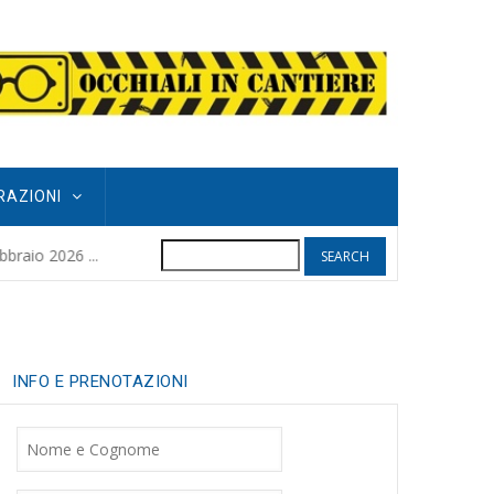
RAZIONI
Search
POGGIO GRIFO
raio 2026 ...
8 months ago
| 
INFO E PRENOTAZIONI
Nome
Cognome