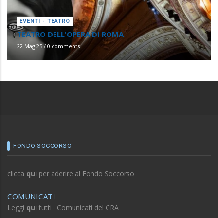
EVENTI - TEATRO
TEATRO DELL'OPERA DI ROMA
22 Mag 25
/
0 comments
FONDO SOCCORSO
clicca
qui
per aderire al Fondo Soccorso
COMUNICATI
Leggi
qui
tutti i Comunicati del CRA