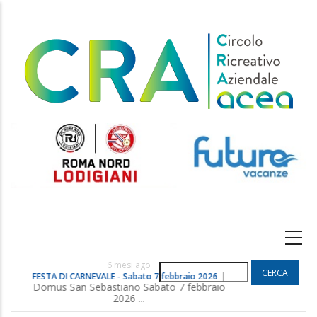
Salta
al
contenuto
principale
Main
navigation
6 mesi ago
Cerca
|
FESTA DI CARNEVALE - Sabato 7 febbraio 2026
POGGIO G
Domus San Sebastiano Sabato 7 febbraio
2026 ...