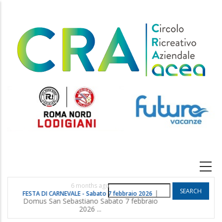
Skip
to
main
content
Main
navigation
6 months ago
Search
|
FESTA DI CARNEVALE - Sabato 7 febbraio 2026
POGGIO G
Domus San Sebastiano Sabato 7 febbraio
2026 ...