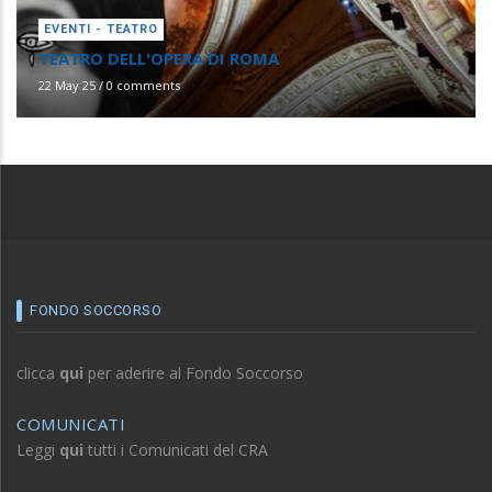
EVENTI - TEATRO
TEATRO DELL'OPERA DI ROMA
22 May 25
/
0 comments
FONDO SOCCORSO
clicca
qui
per aderire al Fondo Soccorso
COMUNICATI
Leggi
qui
tutti i Comunicati del CRA
NEWSLETTER