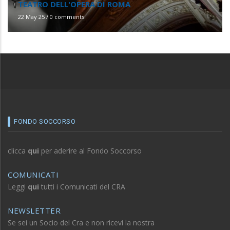
22 May 25
/
0 comments
FONDO SOCCORSO
clicca
qui
per aderire al Fondo Soccorso
COMUNICATI
Leggi
qui
tutti i Comunicati del CRA
NEWSLETTER
Se sei un Socio del Cra e non ricevi la nostra
Newsletter, clicca
qui
e contattaci.